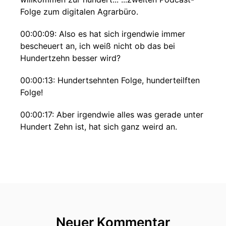
Folge zum digitalen Agrarbüro.
00:00:09: Also es hat sich irgendwie immer
bescheuert an, ich weiß nicht ob das bei
Hundertzehn besser wird?
00:00:13: Hundertsehnten Folge, hunderteilften
Folge!
00:00:17: Aber irgendwie alles was gerade unter
Hundert Zehn ist, hat sich ganz weird an.
00:00:20: wenn ich sage Herzlich Willkommen
zu Hundert dritzen, Hundert vierzten Folge
keine Ahnung.
00:00:25: also vielleicht sag' ich einfach
demnächst nur noch herzlich willkommen zu
einer neuen Folge Vielleicht doch ein bisschen
Neuer Kommentar