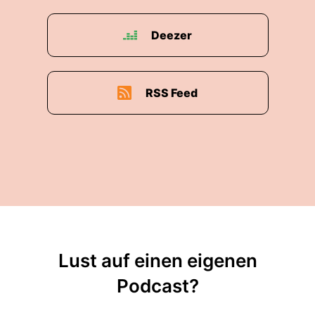
00:02:13: Also normalerweise arbeite ich ja jetzt
nicht am Wochenende, aber das fand ich auf
Deezer
jeden Fall schon so wichtig dass sich gesagt
hat, dass will ich mir auf jeden fall freischaufeln,
dass ich das hinkriege und ich hatte hier
Sonntagmorgen auch nichts vor und hab dann
RSS Feed
gesagt wir können uns sehr gerne treffen und
da waren wir zusammen im kleinen Haus in Bad
Essen.
00:02:32: Das ist ein kleines Fachwerkhaus bei
uns auf dem Kirchplatz also total urig und
gemütlich Da kann man halt richtig schön
frühstücken Und da waren wir dann zusammen
essen und haben uns halt über so viele
verschiedene Themen ausgetauscht, also was
Lust auf einen eigenen
man da halt auch teilweise für Challenges hat
Podcast?
als Selbständiger.