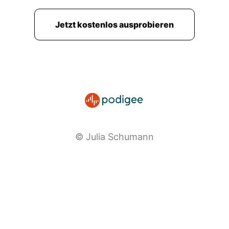
00:02:49: Er hat eine Community mit, ich
glaube, mit achtzig oder siebzig
Jetzt kostenlos ausprobieren
Milchviehbetrieben.
00:02:55: Also er ist komplett auf
Milchfiehbetriebe übrigens spezialisiert.
00:02:58: Da habe ich ja auch einige von in
meiner Community und ich finde das total
spannend!
00:03:02: Der hat mir dann nämlich auch erzählt
© Julia Schumann
bei ihm sind überwiegend Männer... ...und ich
hab erzählt, ja aber mir sind über wiegen
Frauen, ne?
00:03:09: So unterschiedlich ist das, je nachdem
auf welches Thema man sich in der
Landwirtschaft auch spezialisiert.